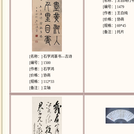
[名称：]
王白纯行书
[编号：]
1479
[作者：]
王白纯
[价格：]
协商
[规格：]
69*45
[备注：]
托片
[名称：]
石学鸿篆书---古诗
[编号：]
1500
[作者：]
石学鸿
[价格：]
协商
[规格：]
112*33
[备注：]
立轴