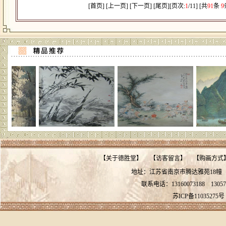
[首页] [上一页] [
下一页
] [
尾页
][页次:
1
/11] [共
91
条
9
【
关于德胜堂
】
【
访客留言
】
【
购画方式
地址：江苏省南京市腾达雅苑18
联系电话：13160073188
13057
苏ICP备11035275号