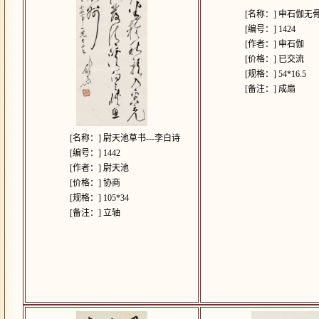
[名称：]
申石伽无骨
[编号：]
1424
[作者：]
申石伽
[价格：]
已交流
[规格：]
54*16.5
[备注：]
成扇
[名称：]
尉天池草书---李白诗
[编号：]
1442
[作者：]
尉天池
[价格：]
协商
[规格：]
105*34
[备注：]
立轴