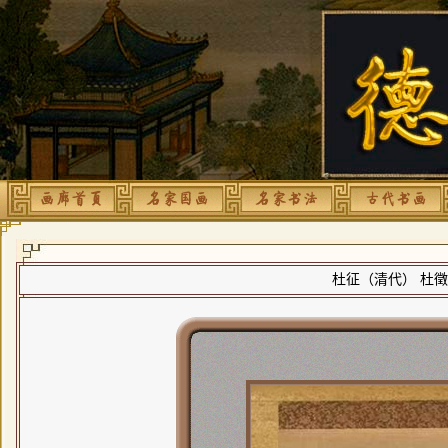
杜征（清代） 杜徵