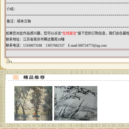
=============================================================
介绍：
=============================================================
备注：绢本立轴
=============================================================
如果您对此作品感兴趣，您可以点击“
在线留言
”留下您的订购信息，我们会在最
联系地址：江苏省南京市腾达雅苑18幢
联系电话：13160073188 13057682537 E-mail:
506724773@qq.com