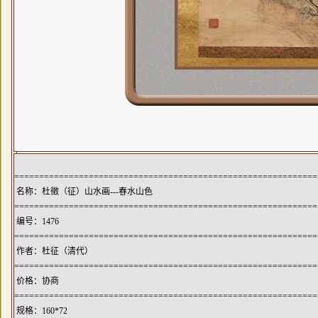
=============================================================
名称：杜徵（征）山水画---春水山色
=============================================================
编号：1476
=============================================================
作者：
杜征（清代）
=============================================================
价格：协商
=============================================================
规格：160*72