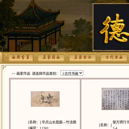
>> 画家作品 请选择作品类别：
[名称：]
华贞山水扇面---竹洁图
邹方锷行书
[名称：]
[编号：]
1501
2-4