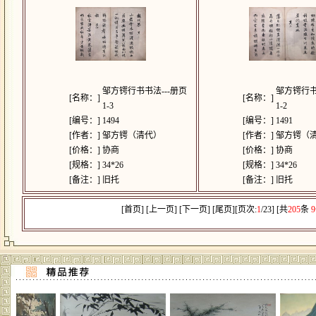
邹方锷行书书法---册页
邹方锷行书
[名称：]
[名称：]
1-3
1-2
[编号：]
1494
[编号：]
1491
[作者：]
邹方锷（清代）
[作者：]
邹方锷（
[价格：]
协商
[价格：]
协商
[规格：]
34*26
[规格：]
34*26
[备注：]
旧托
[备注：]
旧托
[首页] [上一页] [
下一页
] [
尾页
][页次:
1
/23] [共
205
条
9