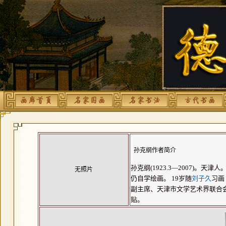
孙克纲作者简介
孙克纲(1923.3—2007)
无照片
仍自学绘画。 19岁随
刘子久
习画
副主席、天津市文学艺术界联合
贴。