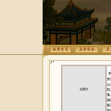
罗
罗
山
无照片
院
事
国
集
国