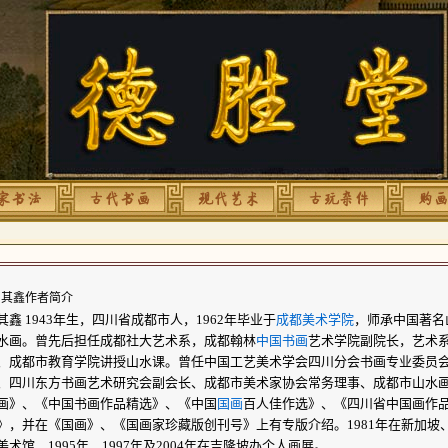
其鑫作者简介
其鑫 1943年生，四川省成都市人，1962年毕业于
成都美术学院
，师承中国著名
水画。曾先后担任成都社大艺术系，成都翰林
中国书画
艺术学院副院长，艺术
、成都市教育学院讲授山水课。曾任中国工艺美术学会四川分会书画专业委员
、四川东方书画艺术研究会副会长、成都市美术家协会常务理事、成都市山水
画》、《中国书画作品精选》、《中国
国画
百人佳作选》、《四川省中国画作
》，并在《国画》、《国画家珍藏版创刊号》上有专版介绍。1981年在新加坡、1
美术馆，1995年、1997年及2004年在吉隆坡办个人画展。