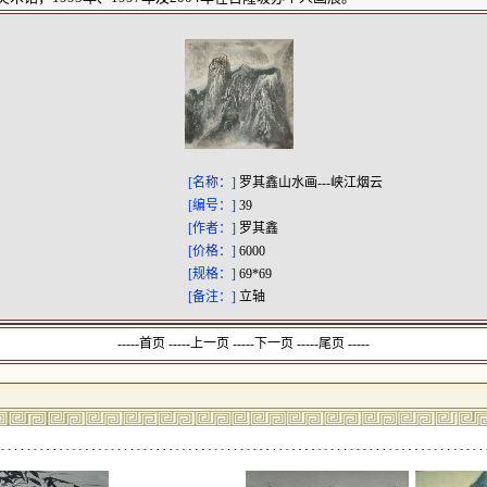
[名称：]
罗其鑫山水画---峡江烟云
[编号：]
39
[作者：]
罗其鑫
[价格：]
6000
[规格：]
69*69
[备注：]
立轴
-----首页 -----上一页
-----下一页 -----尾页 -----