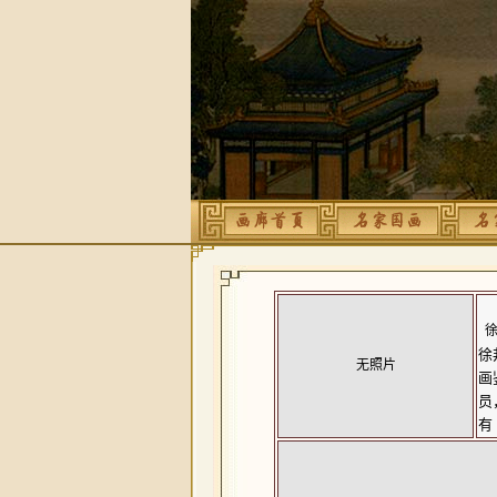
徐
徐
无照片
画
员
有