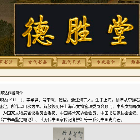
邦达作者简介
邦达(1911—)，字孚尹，号李庵，蠖叟。浙江海宁人。生于上海。幼年从李醉
鉴定，所作以山水为主。解放後历任上海市文物管理委员会顾问、中央文物局
，为国家文物局咨议委员会委员、中国美术家协会会员、中国书法家协会会员
《古书画鉴定概论》、《历代书画家传记考辨》等一系列书画史专著。