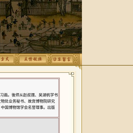
石习画。後师从赵叔孺、吴湖帆学书
文物处业务秘书、故宫博物院研究
、中国博物馆学会名誉理事。出版