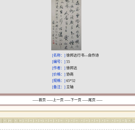
[名称：]
徐邦达行书---自作诗
[编号：]
55
[作者：]
徐邦达
[价格：]
协商
[规格：]
65*32
[备注：]
立轴
-----首页 -----上一页
-----下一页 -----尾页 -----