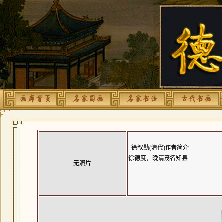
徐叔勤(清代)作者简介
徐德度，晚清茂名知县
无照片