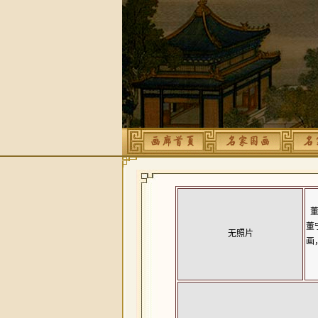
董
董
无照片
画