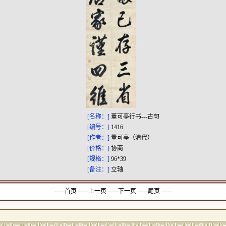
[名称：]
董可亭行书---古句
[编号：]
1416
[作者：]
董可亭（清代）
[价格：]
协商
[规格：]
96*39
[备注：]
立轴
-----首页 -----上一页
-----下一页 -----尾页 -----