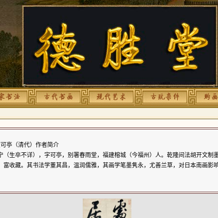
可亭（清代）作者简介
宁（生卒不详），字可亭，别署春雨堂，福建榕城（今福州）人。乾隆间法胡开文制
，富收藏。其书法学董其昌，温润儒雅，其画学笔墨隽永，尤善兰草，对日本南画影