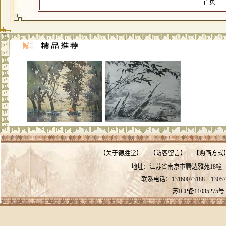
-----首页 --
【
关于德胜堂
】
【
访客留言
】
【
购画方式
地址：江苏省南京市腾达雅苑18
联系电话：13160073188
13057
苏ICP备11035275号