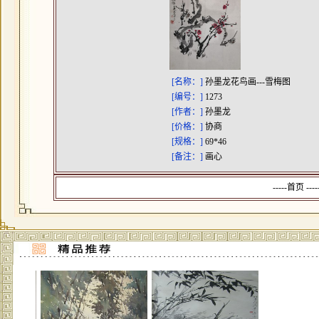
[名称：]
孙墨龙花鸟画---雪梅图
[编号：]
1273
[作者：]
孙墨龙
[价格：]
协商
[规格：]
69*46
[备注：]
画心
-----首页 --