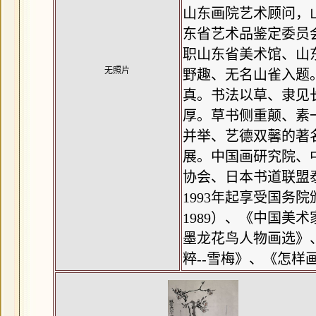
山东画院
艺术顾问，
东省艺术品鉴定委员
职山东省美术馆、
山
无照片
野趣、无名山雀入题
真。书法以草、隶见
厚。草书侧重颠、素
并举、艺德双馨的著
展。中国画研究院、
协会、
日本书道
联盟
1993年起享受国务
1989）、《中国美
墨龙花鸟人物画选》
粹--雪梅》、《怎