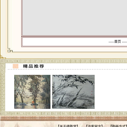
-----首页 --
【
关于德胜堂
】
【
访客留言
】
【
购画方式