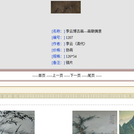
[名称：]
李云博古画---画朝偶意
[编号：]
1207
[作者：]
李云（清代）
[价格：]
协商
[规格：]
126*54
[备注：]
镜片
-----首页 -----上一页
-----下一页 -----尾页 -----