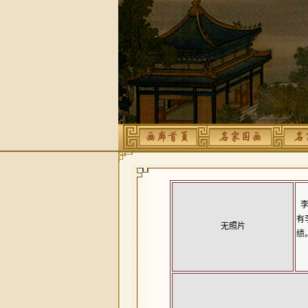
李
有
无照片
绩