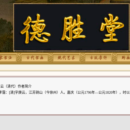
云（清代）作者简介
李霭：[清]字庚云，江苏铜山（今徐州）人。嘉庆（公元1796年—公元1820年），
。