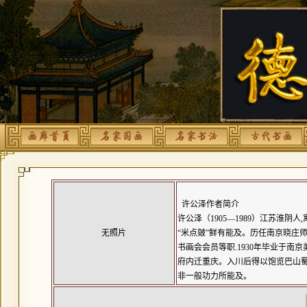
许公泽作者简介
许公泽（1905—1989）江苏淮
无照片
“米点皴”鲜有能及。历任南京晓庄
书画会会员等职.1930年毕业于
府内迁重庆。入川后得以饱览巴山
非一般功力所能及。