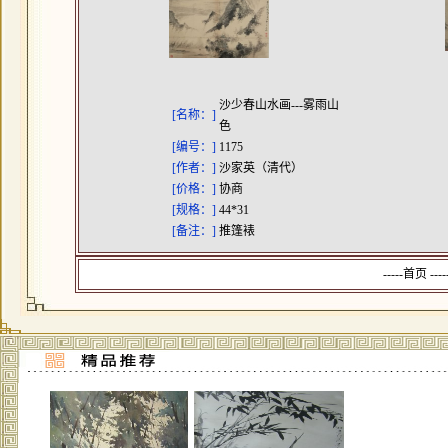
沙少春山水画---雾雨山
[名称：]
色
[编号：]
1175
[作者：]
沙家英（清代）
[价格：]
协商
[规格：]
44*31
[备注：]
推篷裱
-----首页 --