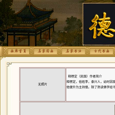
释楞定（民国）作者简介
释楞定，俗姓李，泰兴人，幼时因
无照片
他便升为主持僧。除了熟读佛学经