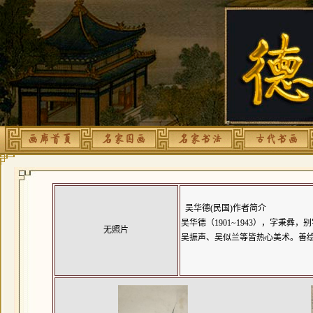
吴华德(民国)作者简介
吴华德（1901~1943），字秉
无照片
吴振声、吴似兰等皆热心美术。善