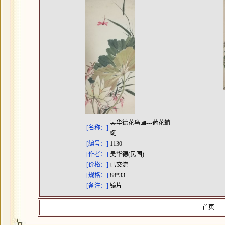
吴华德花鸟画---荷花蜻
[名称：]
蜓
[编号：]
1130
[作者：]
吴华德(民国)
[价格：]
已交流
[规格：]
88*33
[备注：]
镜片
-----首页 --