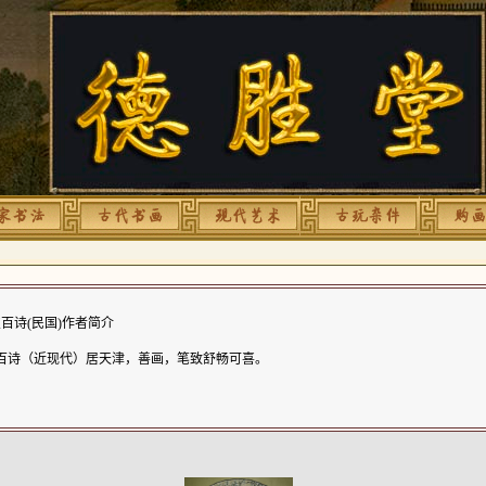
百诗(民国)作者简介
百诗（近现代）居天津，善画，笔致舒畅可喜。