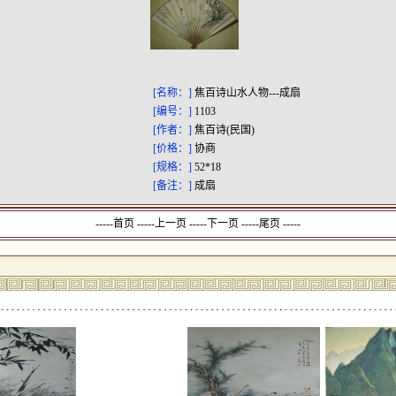
[名称：]
焦百诗山水人物---成扇
[编号：]
1103
[作者：]
焦百诗(民国)
[价格：]
协商
[规格：]
52*18
[备注：]
成扇
-----首页 -----上一页
-----下一页 -----尾页 -----