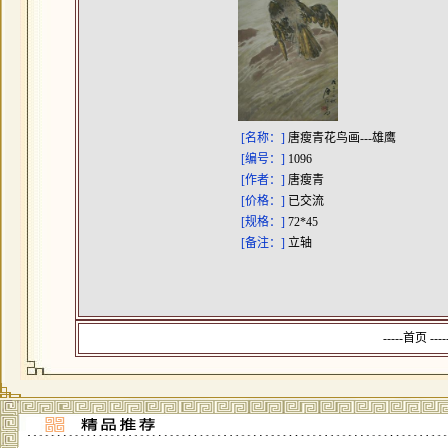
[名称：]
唐瘦青花鸟画---雄鹰
[编号：]
1096
[作者：]
唐瘦青
[价格：]
已交流
[规格：]
72*45
[备注：]
立轴
-----首页 --