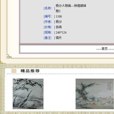
杨沙人物画---钟馗嫁妹
[名称：]
图3
[编号：]
1106
[作者：]
杨沙
[价格：]
协商
[规格：]
246*124
[备注：]
镜片
-----首页 --