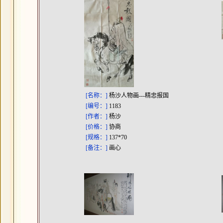
[名称：]
杨沙人物画---精忠报国
[编号：]
1183
[作者：]
杨沙
[价格：]
协商
[规格：]
137*70
[备注：]
画心