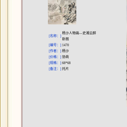
杨沙人物画---史湘云醉
[名称：]
卧图
[编号：]
1470
[作者：]
杨沙
[价格：]
协商
[规格：]
68*68
[备注：]
托片