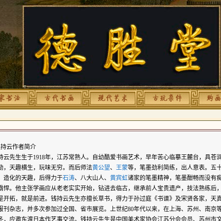
持云作者简介
持云先生生于1918年，江苏常熟人。自幼酷爱书画艺术，早年苦心临摹王麓台，具苍
勒，天趣横生，玩味无穷。而后师法
黄公望
、
王蒙
等，笔墨劲利简练，出人意表。五
、造化的天趣，后得力于
石涛
、八大山人、
黄宾虹
诸家的笔墨精神，笔墨酣畅而没有
霸悍。他主张学画应从老老实实开始，钻进去临古，继承前人宝贵遗产，技法熟练后
是开拓，就是前进。钱持云先生亦擅长草书，得力于孙过庭《书谱》及宋贤各家，天
报刊杂志，并多次参加过全国、省市展览。上世纪80年代以来，在上海、苏州、南京等
冬，应邀东渡日本作艺事交流。钱持云先生是中国美术家协会江苏分会会员、苏州市