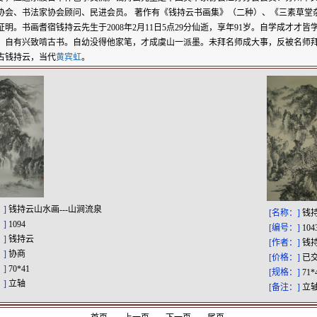
协会、书法家协会顾问、民进会员。 著作有《钱持云书画集》（二种）、《三素草堂
证明。书画耆宿钱持云先生于2008年2月11日5点29分仙逝，享年91岁。自学成才才
，自有兴致啃古书。自幼没得他家笔，才成虞山一派墨。未拜名师成大事，反被名师
古钱持云，当代
黄宾虹
。
：]
钱持云山水画---山涧流泉
[名称：]
钱持
：]
1094
[编号：]
104
：]
钱持云
[作者：]
钱
：]
协商
[价格：]
已
：]
70*41
[规格：]
71*
：]
立轴
[备注：]
立