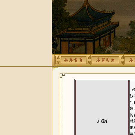
钱
钱
勾
髓
的
无照片
就
地
年