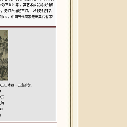
杂咏百首》等 ，其艺术成就将被时间
皆学，无师自通通百师。少时无钱拜名
拜服人。中国当代画家无出其右者耶！
云山水画---云壑奔流
3
持云
交流
40
轴