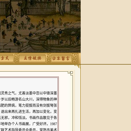
润灵秀之气，尤善淡墨中忽以中锋深墨
十岁以后畅游名山大川，深得物象的神
痴肥的弊病，笔力挺拔而没有剑拔弩张
，退出来再扎进生活，再加以变化，变
真无邪，冲和恬淡。书画作品散见于各
地举办个人书画展，广受好评。1987
文联艺术指导委员会委员，常熟市美术