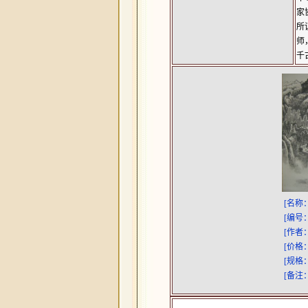
家
所
师
千
[名称
[编号
[作者
[价格
[规格
[备注