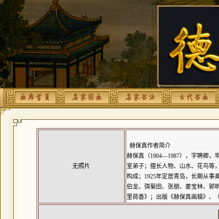
赫保真作者简介
赫保真（1904—1987），字聘
无照片
室弟子；擅长人物、山水、花鸟等
构成；1925年定居青岛，长期从
伯龙
、
弭菊田
、
张朋
、
姜宝林
、郭明
里荷香》；出版《赫保真画辑》、