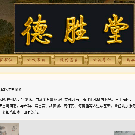
起瓯作者简介
起瓯 福州人，字少逸。自幼随其舅林纾居京都习画，所作山水颇有时名。生于民国，
王雪涛同窗，与启功、溥雪斋、胡佩衡、周怀民、何镜涵等人过从甚密。曾任北京服
，多细笔山水，画有逸气。