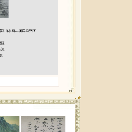
瓯山水画---溪岸渔归图
起瓯
交流
33
片