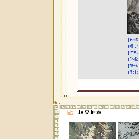
[名称
[编号
[作者
[价格
[规格
[备注