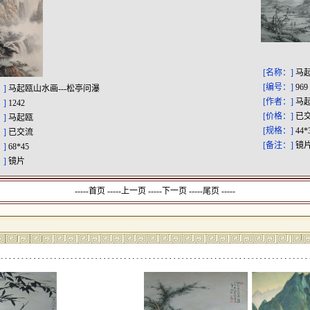
[名称：]
马起
[编号：]
969
：]
马起瓯山水画---松亭问瀑
[作者：]
马
：]
1242
[价格：]
已
：]
马起瓯
[规格：]
44*
：]
已交流
[备注：]
镜
：]
68*45
：]
镜片
-----首页 -----上一页
-----下一页 -----尾页 -----