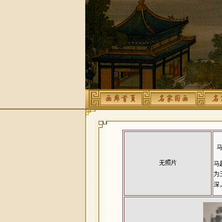
马
无照片
马
为
深