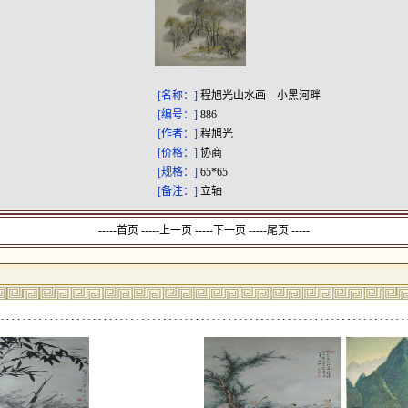
[名称：]
程旭光山水画---小黑河畔
[编号：]
886
[作者：]
程旭光
[价格：]
协商
[规格：]
65*65
[备注：]
立轴
-----首页 -----上一页
-----下一页 -----尾页 -----