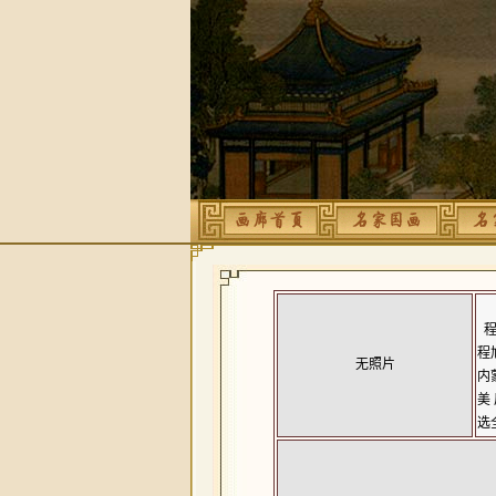
程
程
无照片
内
美
选