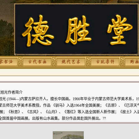
旭光作者简介
旭光 (1944—)内蒙古萨拉齐人。擅长中国画。1966年毕业于内蒙古师范大学美术系，19
蒙古师范大学美术系教授。作品 《驯马》入选1964年全国美展；《古原》、《已凉
 展；《秋思》、《古风》、《山月》、《落红》等入选全国新人新作展；《故土》入
全国首届中国画展。出版有山水画集。部分作品曾赴国外展出。??