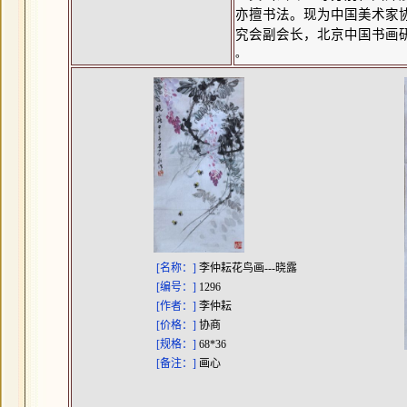
亦擅书法。现为中国美术家
究会副会长，北京中国书画
。
[名称：]
李仲耘花鸟画---晓露
[编号：]
1296
[作者：]
李仲耘
[价格：]
协商
[规格：]
68*36
[备注：]
画心