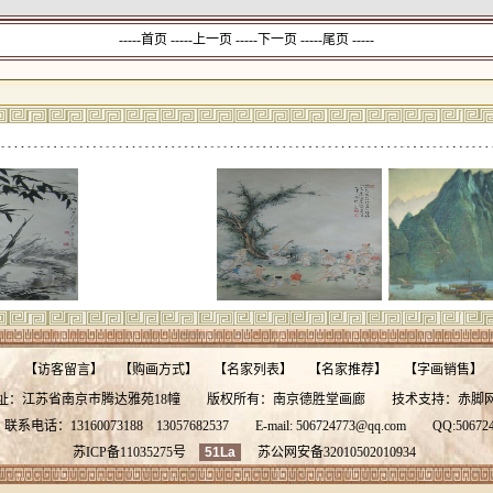
-----首页 -----上一页
-----下一页 -----尾页 -----
】
【
访客留言
】
【
购画方式
】
【
名家列表
】
【
名家推荐
】
【
字画销售
】
址：江苏省南京市腾达雅苑18幢 版权所有：南京德胜堂画廊 技术支持：
赤脚
系电话：13160073188
13057682537
E-mail:
506724773@qq.com
QQ:
50672
苏ICP备11035275号
51La
苏公网安备32010502010934