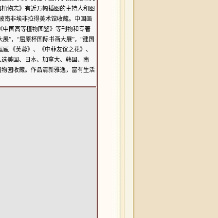
国植物志》有近万幅插图的主持人和图
被南非埃非拉得美术馆收藏。中国画
《中国高等植物图鉴》等刊物和专著
展”，“
屈原
杯国际书画大展”，“建国
国画《
芙蓉
》、《中菲友谊之花》、
入选美国、日本、加拿大、韩国、南
植物园
收藏。作品清新雅逸，富有生活