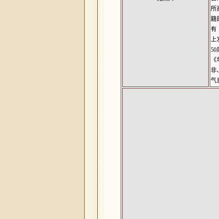
所
籍
有
上
5
《
非
气