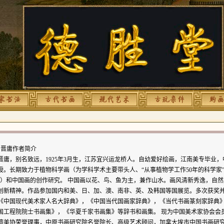
晋庸作者简介
晋庸，别名致远，1925年3月生，江苏
宜兴
运龙桥人。自幼爱好绘画，江南美专毕业，
授。长期致力于植物科学画（为学科学术主要带头人、“从事
植物学
工作50年的科学家
”）和中国画的创作研究。 中国画以花、鸟、鱼为主，兼作山水。画风清新秀逸，自
创新精神。作品参加国内和美、日、加、澳、南非、英、及韩国等国展览。多次获奖
《中国现代美术家人名大辞典》，《中国当代国画家辞典》，《当代书画篆刻家辞典
国工程院院士书画集》，《华夏千家书画集》等辞书和画集。 现为中国美术家协会会
湾美协荣誉理事，中原书画研究院名誉院长、高级艺术顾问，加拿大埃市中国书画研