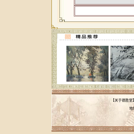
【
关于德胜堂
地
联