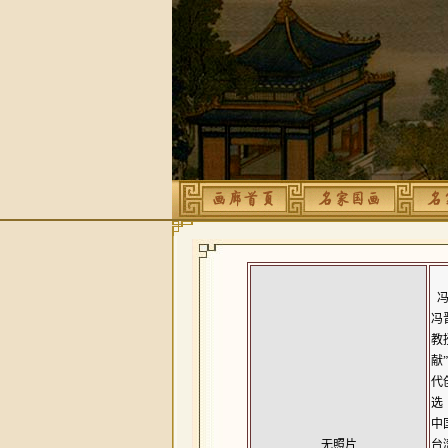
冯
冯
教
献
代
选
中
无照片
台