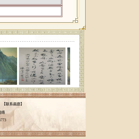
【
联系画廊
】
网络
4773