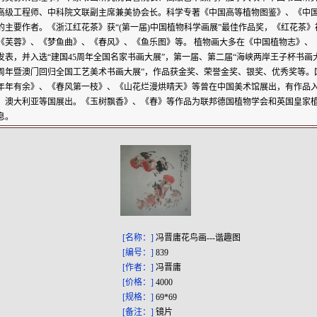
高级工程师、中科院文联副主席兼美协会长。科学专著《中国高等植物图鉴》、《中
的主要作者。《浙江
红花茶
》获“(第一届)中国植物科学画展”最佳作品奖，《
红花茶
》
《
芙蓉
》、《梦鱼曲》、《春风》、《鱼乐图》等。 植物画大多在《中国植物志》、
发表，并入选“建国45周年全国名家书画大展”，第一届、第二届“海峡两岸王子杯书画大
0周年暨澳门回归全国工艺美术书画大展”，作品获金奖、荣誉金奖、银奖、优秀奖等。
年年有余》、《春风第一枝》、《山花烂漫烘晴天》等曾在中国美术馆展出，有作品
、澳大利亚等国展出。《玉树飘香》、《春》等作品为联邦德国植物学会和
英国皇家
息。
[名称：]
冯晋庸花鸟画---谐趣图
[编号：]
839
[作者：]
冯晋庸
[价格：]
4000
[规格：]
69*69
[备注：]
镜片