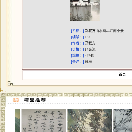
[名称：]
郑叔方山水画---江南小景
[编号：]
1321
[作者：]
郑叔方
[价格：]
已交流
[规格：]
44*43
[备注：]
镜框
-----首页 --