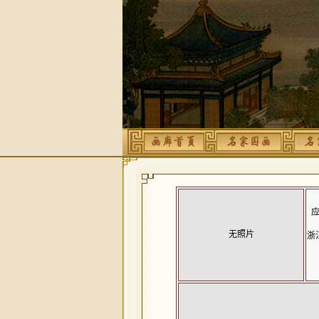
应
无照片
浙