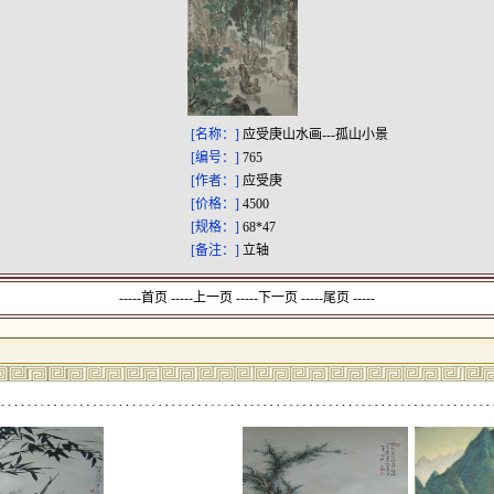
[名称：]
应受庚山水画---孤山小景
[编号：]
765
[作者：]
应受庚
[价格：]
4500
[规格：]
68*47
[备注：]
立轴
-----首页 -----上一页
-----下一页 -----尾页 -----