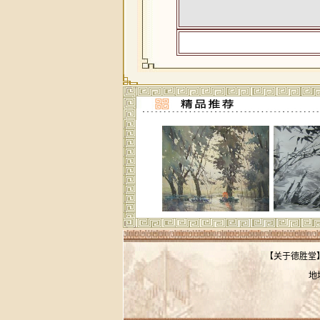
【
关于德胜堂
地
联