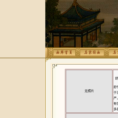
舒
舒传
无照片
于
严
有
多