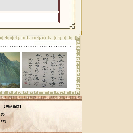
【
联系画廊
】
网络
4773