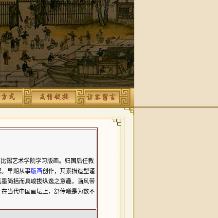
莱比锡艺术学院学习版画。归国后任教
职。早期从事
版画
创作，其素描造型谨
笔墨简括而具峻拔纵逸之意趣，画风带
。在当代中国画坛上，舒传曦是为数不