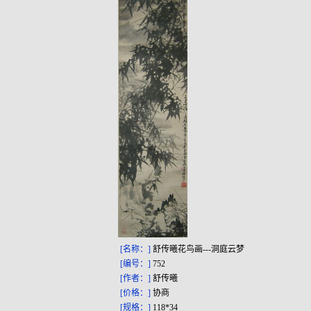
[名称：]
舒传曦花鸟画---洞庭云梦
[编号：]
752
[作者：]
舒传曦
[价格：]
协商
[规格：]
118*34