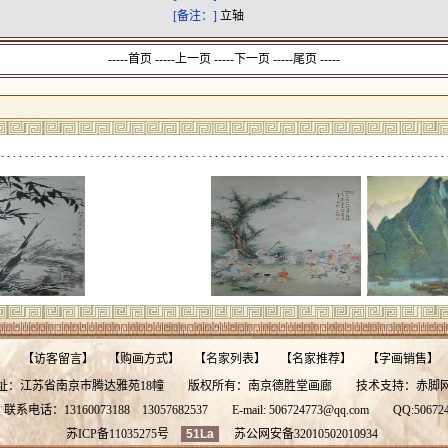
[备注：]
立轴
-----首页 -----上一页
-----下一页 -----尾页 -----
】
【
访客留言
】
【
购画方式
】
【
名家列表
】
【
名家推荐
】
【
字画销售
】
址：江苏省南京市腾达雅苑18幢 版权所有：南京德胜堂画廊 技术支持：
赤脚
系电话：13160073188
13057682537
E-mail:
506724773@qq.com
QQ:
50672
苏ICP备11035275号
51La
苏公网安备32010502010934