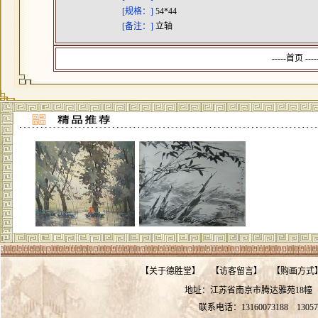
[规格：]
54*44
[备注：]
立轴
-----首页 --
【
关于德胜堂
】
【
访客留言
】
【
购画方式
地址：江苏省南京市腾达雅苑18
联系电话：13160073188
13057