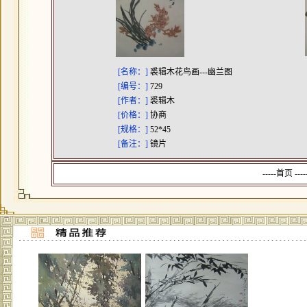
[名称：]
裘辑木花鸟画---幽兰图
[编号：]
729
[作者：]
裘辑木
[价格：]
协商
[规格：]
52*45
[备注：]
镜片
-----首页 --