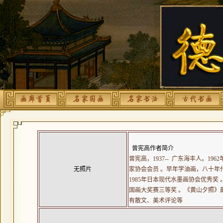
曾宪高作者简介
曾宪高，1937-- 广东海丰人。1
无照片
家协会会员 。早年学油画，八十年
1985年日本现代水墨画协会优秀奖 
国画大奖赛三等奖 。《黄山夕照》藏
有散文、美术评论等