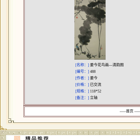
[名称：]
姜今花鸟画---清韵图
[编号：]
488
[作者：]
姜今
[价格：]
已交流
[规格：]
118*52
[备注：]
立轴
-----首页 --