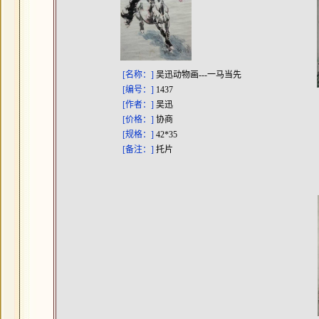
[名称：]
吴迅动物画---一马当先
[编号：]
1437
[作者：]
吴迅
[价格：]
协商
[规格：]
42*35
[备注：]
托片