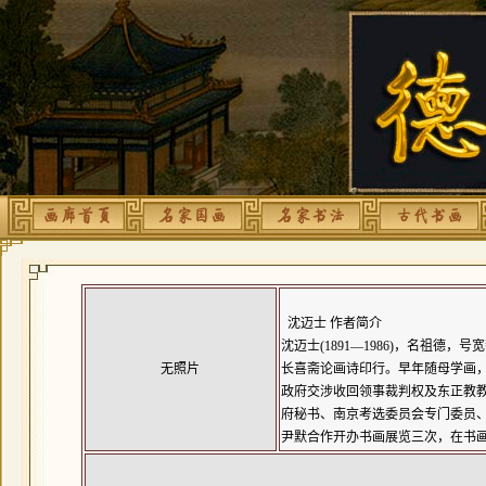
沈迈士 作者简介
沈迈士(1891—1986)，名祖德，
无照片
长喜斋论画诗印行。早年随母学画
政府交涉收回领事裁判权及东正教
府秘书、南京考选委员会专门委员
尹默合作开办书画展览三次，在书