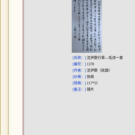
[名称：]
沈尹默行草---毛诗一首
[编号：]
1378
[作者：]
沈尹默（民国）
[价格：]
协商
[规格：]
117*55
[备注：]
镜片