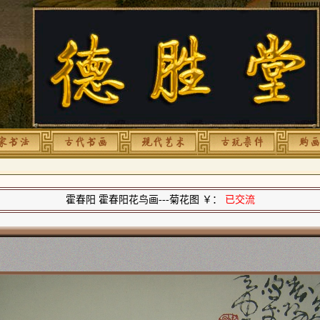
霍春阳 霍春阳花鸟画---菊花图 ￥：
已交流