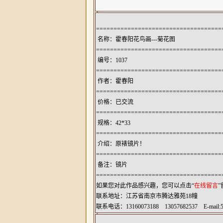
====================================
名称：霍春阳花鸟画---菊花图
====================================
编号：1037
====================================
作者：
霍春阳
====================================
价格：已交流
====================================
规格：42*33
====================================
介绍：原裱镜片！
====================================
备注：镜片
====================================
如果您对此作品感兴趣，您可以点击“
在线留言
联系地址：江苏省南京市腾达雅苑18幢
联系电话：13160073188 13057682537 E-mail: