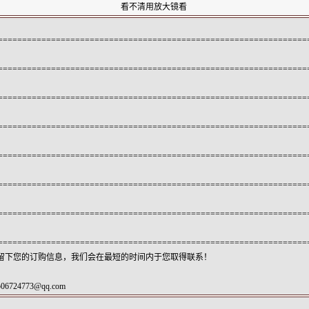
看不清用放大镜看
================================================================
================================================================
================================================================
================================================================
================================================================
================================================================
================================================================
================================================================
”留下您的订购信息，我们会在最短的时间内于您取得联系！
506724773@qq.com